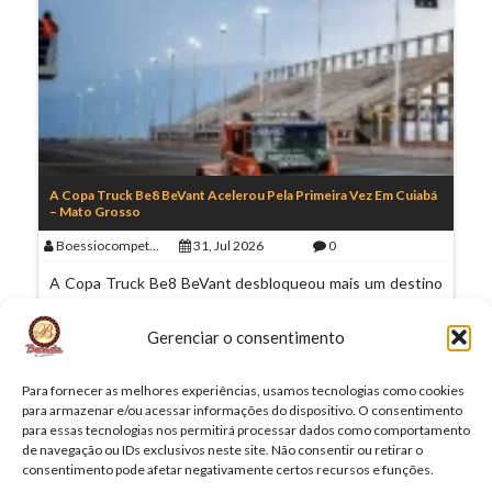
A Copa Truck Be8 BeVant Acelerou Pela Primeira Vez Em Cuiabá
– Mato Grosso
Boessiocompeticoes
31, Jul 2026
0
A Copa Truck Be8 BeVant desbloqueou mais um destino
em sua história e, nesta quinta-feira (30), fez sua estreia
em Cuiabá, no Autódromo Internacional de Mato Grosso,
Gerenciar o consentimento
palco de uma…
Read More
Para fornecer as melhores experiências, usamos tecnologias como cookies
para armazenar e/ou acessar informações do dispositivo. O consentimento
para essas tecnologias nos permitirá processar dados como comportamento
de navegação ou IDs exclusivos neste site. Não consentir ou retirar o
1
2
3
…
290
Next
consentimento pode afetar negativamente certos recursos e funções.